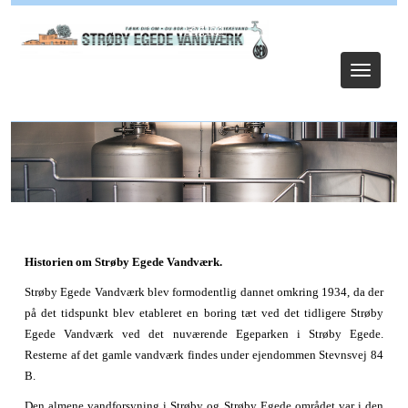
Log ind
Toggle
navigat
Historien om Strøby Egede Vandværk.
Strøby Egede Vandværk blev formodentlig dannet omkring 1934, da der
på det tidspunkt blev etableret en boring tæt ved det tidligere Strøby
Egede Vandværk ved det nuværende Egeparken i Strøby Egede.
Resterne af det gamle vandværk findes under ejendommen Stevnsvej 84
B.
Den almene vandforsyning i Strøby og Strøby Egede området var i den