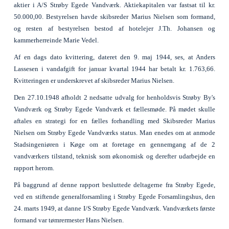
aktier i A/S Strøby Egede Vandværk. Aktiekapitalen var fastsat til kr.
50.000,00. Bestyrelsen havde skibsreder Marius Nielsen som formand,
og resten af bestyrelsen bestod af hotelejer J.Th. Johansen og
kammerherreinde Marie Vedel.
Af en dags dato kvittering, dateret den 9. maj 1944, ses, at Anders
Lassesen i vandafgift for januar kvartal 1944 har betalt kr. 1.763,66.
Kvitteringen er underskrevet af skibsreder Marius Nielsen.
Den 27.10.1948 afholdt 2 nedsatte udvalg for henholdsvis Strøby By's
Vandværk og Strøby Egede Vandværk et fællesmøde. På mødet skulle
aftales en strategi for en fælles forhandling med Skibsreder Marius
Nielsen om Strøby Egede Vandværks status. Man enedes om at anmode
Stadsingeniøren i Køge om at foretage en gennemgang af de 2
vandværkers tilstand, teknisk som økonomisk og derefter udarbejde en
rapport herom.
På baggrund af denne rapport besluttede deltagerne fra Strøby Egede,
ved en stiftende generalforsamling i Strøby Egede Forsamlingshus, den
24. marts 1949, at danne I/S Strøby Egede Vandværk. Vandværkets første
formand var tømrermester Hans Nielsen.