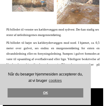
På billedet til venstre ses kældervæggen mod sydvest. Der kan stadig ses
rester af rørledningernes murgennemføring.
På billedet til højre ses kælderydervæggen mod nord. I hjørnet, ca. 0,5
meter over gulvet, ses endnu en murgennemføring for enten en
råvandsledning eller en forsyningsledning. Sumpen i gulvet formodes at
være til opsamling af overfladevand eller lign. Yderligere beskrivelse af
Vandværkets historik kan læses i Tilstandsrapporten, her på
hjemmesiden under fanebladet "information/tilstandsrapport".
Når du besøger hjemmesiden accepterer du,
at vi bruger
cookies
OK
Copyright Rambøll Danmark A/S