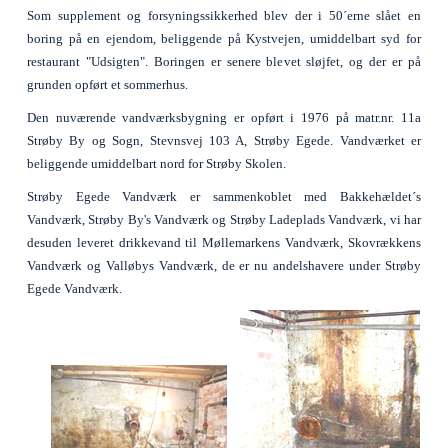
Som supplement og forsyningssikkerhed blev der i 50´erne slået en
boring på en ejendom, beliggende på Kystvejen, umiddelbart syd for
restaurant "Udsigten". Boringen er senere blevet sløjfet, og der er på
grunden opført et sommerhus.
Den nuværende vandværksbygning er opført i 1976 på matr.nr. 11a
Strøby By og Sogn, Stevnsvej 103 A, Strøby Egede. Vandværket er
beliggende umiddelbart nord for Strøby Skolen.
Strøby Egede Vandværk er sammenkoblet med Bakkehældet´s
Vandværk, Strøby By's Vandværk og Strøby Ladeplads Vandværk, vi har
desuden leveret drikkevand til Møllemarkens Vandværk, Skovrækkens
Vandværk og Valløbys Vandværk, de er nu andelshavere under Strøby
Egede Vandværk.