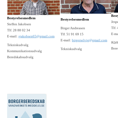
Best
Bestyrelsesmedlem
Bestyrelsesmedlem
Jesp
Steffen Jakobsen
Tlf.
Birger Andreasen
Tlf. 28 88 02 34
E-ma
Tlf. 51 91 69 15
E-mail:
sjakobsen65@gmail.com
E-mail:
birgerselvig@gmail.com
Kom
Tekniskudvalg
Bere
Tekniskudvalg
Kommunikationsudvalg
Beredskabsudvalg