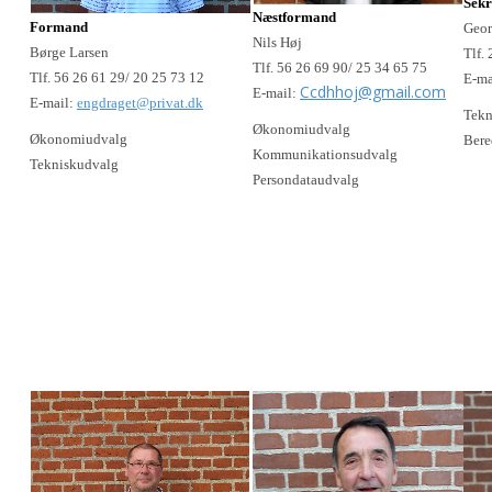
Sekr
Næstformand
Formand
Geor
Nils Høj
Børge Larsen
Tlf.
Tlf. 56 26 69 90/ 25 34 65 75
Tlf. 56 26 61 29/ 20 25 73 12
E-ma
Ccdhhoj@gmail.com
E-mail:
E-mail:
engdraget@privat.dk
Tekn
Økonomiudvalg
Økonomiudvalg
Ber
Kommunikationsudvalg
Tekniskudvalg
Persondataudvalg