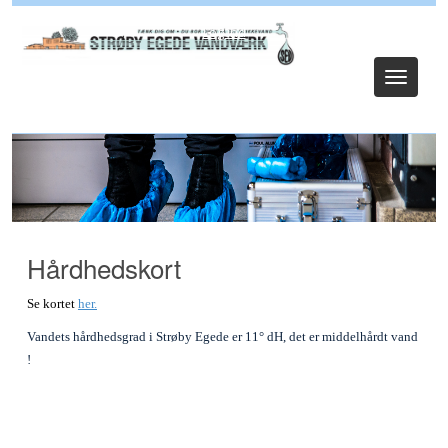
Log ind
Toggle
navigat
Hårdhedskort
Se kortet
her.
Vandets hårdhedsgrad i Strøby Egede er 11° dH, det er middelhårdt vand
!